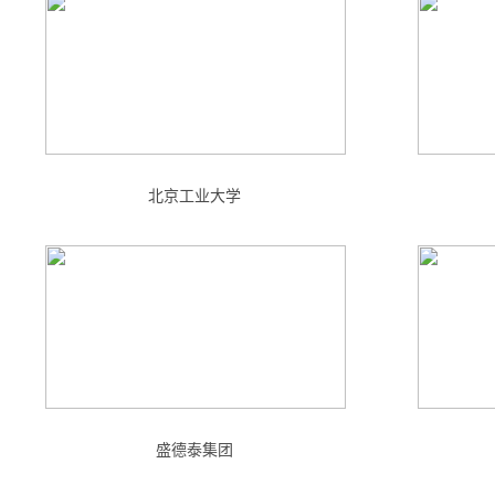
北京工业大学
盛德泰集团